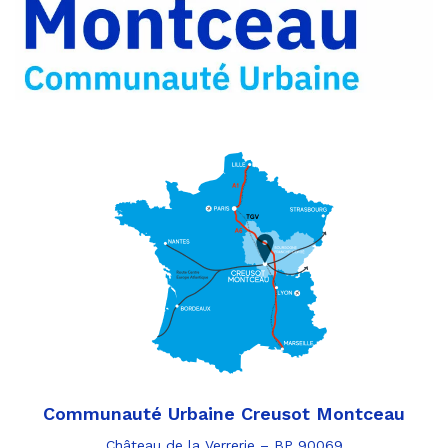
par
e-
mail
Communauté Urbaine Creusot Montceau
Château de la Verrerie – BP 90069