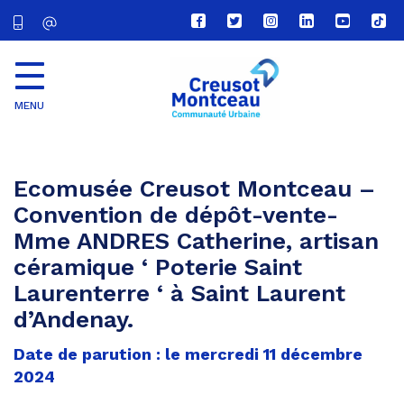
Lien
Lien
Lien
Lien
Lien
Lien
vers
vers
vers
vers
vers
vers
le
le
le
le
la
le
compte
compte
compte
compte
chaîne
com
Facebook
Twitter
Instagram
Linkedin
Youtube
tikt
MENU
CU
Creusot
Montceau
Ecomusée Creusot Montceau –
Convention de dépôt-vente-
Mme ANDRES Catherine, artisan
céramique ‘ Poterie Saint
Laurenterre ‘ à Saint Laurent
d’Andenay.
Date de parution : le mercredi 11 décembre
2024