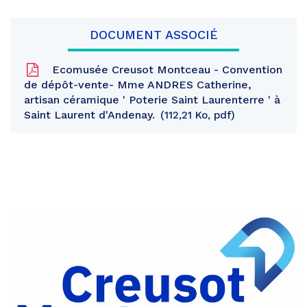
DOCUMENT ASSOCIÉ
Ecomusée Creusot Montceau - Convention
de dépôt-vente- Mme ANDRES Catherine,
artisan céramique ' Poterie Saint Laurenterre ' à
Saint Laurent d'Andenay.
112,21 Ko, pdf
Partager
sur
Partager
Facebook
sur
Partager
Twitter