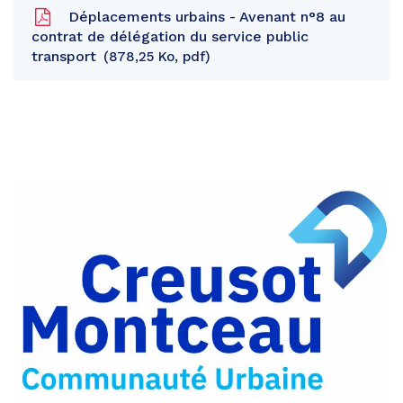
Déplacements urbains - Avenant n°8 au
contrat de délégation du service public
transport
878,25 Ko, pdf
Partager
sur
Partager
Facebook
sur
Partager
Twitter
par
e-
mail