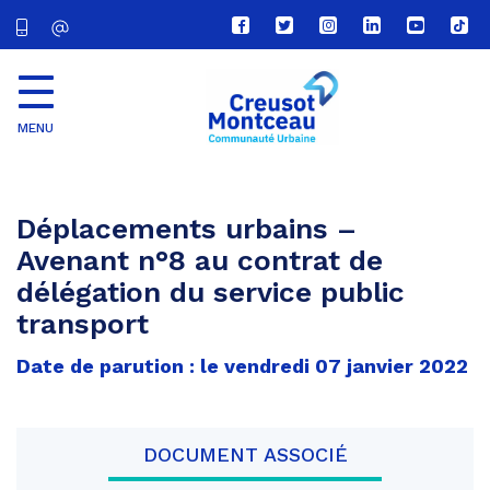
Lien
Lien
Lien
Lien
Lien
Lien
vers
vers
vers
vers
vers
vers
le
le
le
le
la
le
compte
compte
compte
compte
chaîne
com
Facebook
Twitter
Instagram
Linkedin
Youtube
tikt
MENU
CU
Creusot
Montceau
Déplacements urbains –
Avenant n°8 au contrat de
délégation du service public
transport
Date de parution : le vendredi 07 janvier 2022
DOCUMENT ASSOCIÉ