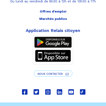
Du lundi au vendredi de 8h30 à 12h et de 13h30 à 17h
Offres d’emploi
Marchés publics
Application Relais citoyen
NOUS CONTACTER
Lien
Lien
Lien
Lien
Lien
Lien
vers
vers
vers
vers
vers
vers
le
le
le
le
la
le