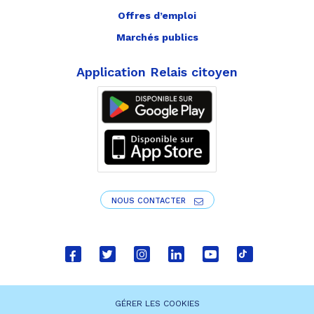
Offres d’emploi
Marchés publics
Application Relais citoyen
NOUS CONTACTER
Lien
Lien
Lien
Lien
Lien
Lien
vers
vers
vers
vers
vers
vers
le
le
le
le
la
le
GÉRER LES COOKIES
compte
compte
compte
compte
chaîne
compte