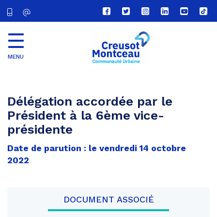
Lien
Lien
Lien
Lien
Lien
Lien
vers
vers
vers
vers
vers
vers
le
le
le
le
la
le
compte
compte
compte
compte
chaîne
com
Facebook
Twitter
Instagram
Linkedin
Youtube
tikt
MENU
CU
Creusot
Montceau
Délégation accordée par le
Président à la 6ème vice-
présidente
Date de parution : le vendredi 14 octobre
2022
DOCUMENT ASSOCIÉ