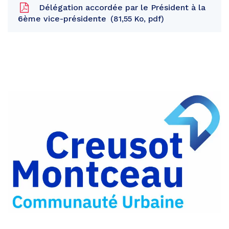
Délégation accordée par le Président à la
6ème vice-présidente
81,55 Ko, pdf
Partager
sur
Partager
Facebook
sur
Partager
Twitter
par
e-
mail