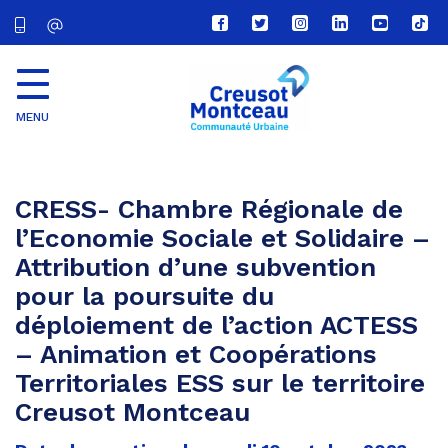
Lien
Lien
Lien
Lien
Lien
Lien
vers
vers
vers
vers
vers
vers
le
le
le
le
la
le
compte
compte
compte
compte
chaîne
com
Facebook
Twitter
Instagram
Linkedin
Youtube
tikt
MENU
CU
Creusot
Montceau
CRESS- Chambre Régionale de
l’Economie Sociale et Solidaire –
Attribution d’une subvention
pour la poursuite du
déploiement de l’action ACTESS
– Animation et Coopérations
Territoriales ESS sur le territoire
Creusot Montceau