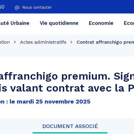
50
Nous contacter
té Urbaine
Vie quotidienne
Economie
Eco
ution
Actes administratifs
Contrat affranchigo prem
affranchigo premium. Sig
is valant contrat avec la 
on : le mardi 25 novembre 2025
DOCUMENT ASSOCIÉ