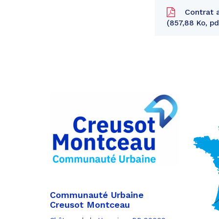
Contrat a
857,88 Ko, pd
Partager
sur
Partager
Facebook
sur
Partager
Twitter
par
e-
mail
Communauté Urbaine
Creusot Montceau