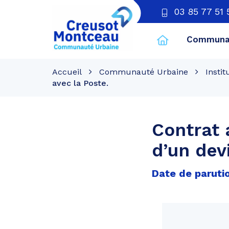
03 85 77 51 
Communau
CU
Creusot
Accueil
Communauté Urbaine
Instit
Montceau
avec la Poste.
Contrat 
d’un dev
Date de paruti