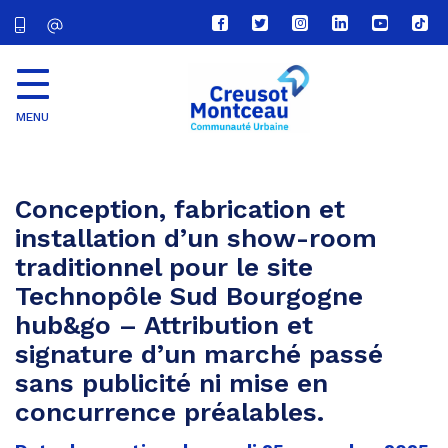
Lien
Lien
Lien
Lien
Lien
Lien
vers
vers
vers
vers
vers
vers
le
le
le
le
la
le
compte
compte
compte
compte
chaîne
com
Facebook
Twitter
Instagram
Linkedin
Youtube
tikt
MENU
CU
Creusot
Montceau
Conception, fabrication et
installation d’un show-room
traditionnel pour le site
Technopôle Sud Bourgogne
hub&go – Attribution et
signature d’un marché passé
sans publicité ni mise en
concurrence préalables.