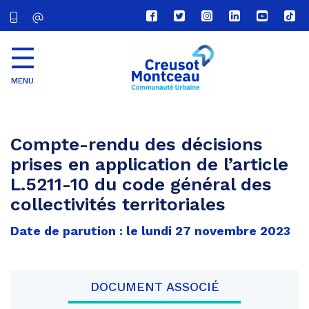
Lien
Lien
Lien
Lien
Lien
Lien
vers
vers
vers
vers
vers
vers
le
le
le
le
la
le
compte
compte
compte
compte
chaîne
com
Facebook
Twitter
Instagram
Linkedin
Youtube
tikt
MENU
CU
Creusot
Montceau
Compte-rendu des décisions
prises en application de l’article
L.5211-10 du code général des
collectivités territoriales
Date de parution : le lundi 27 novembre 2023
DOCUMENT ASSOCIÉ