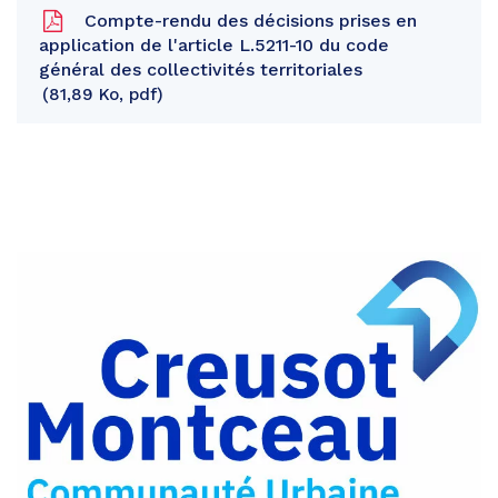
Compte-rendu des décisions prises en
application de l'article L.5211-10 du code
général des collectivités territoriales
81,89 Ko, pdf
Partager
sur
Partager
Facebook
sur
Partager
Twitter
par
e-
mail