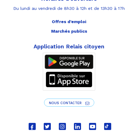
Du lundi au vendredi de 8h30 à 12h et de 13h30 à 17h
Offres d’emploi
Marchés publics
Application Relais citoyen
NOUS CONTACTER
Lien
Lien
Lien
Lien
Lien
Lien
vers
vers
vers
vers
vers
vers