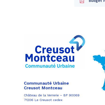
Budget Pr
Partager
sur
Partager
Facebook
sur
Partager
Twitter
par
e-
mail
Communauté Urbaine
Creusot Montceau
Château de la Verrerie – BP 90069
71206 Le Creusot cedex