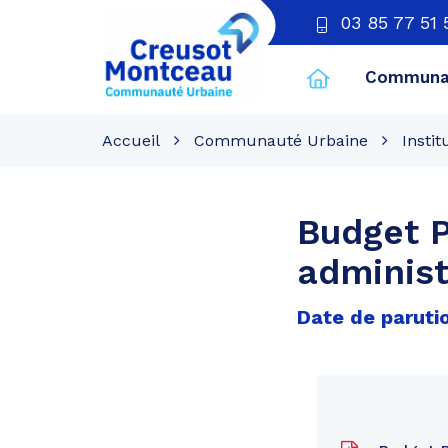
03 85 77 51 
Communau
CU
Creusot
Accueil
Communauté Urbaine
Instit
Montceau
Budget P
administ
Date de parutio