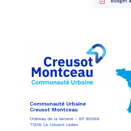
Budget an
Partager
sur
Partager
Facebook
sur
Partager
Twitter
par
e-
mail
Communauté Urbaine
Creusot Montceau
Château de la Verrerie – BP 90069
71206 Le Creusot cedex