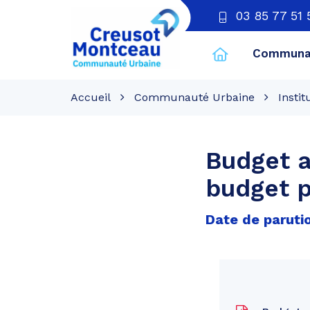
03 85 77 51 
Communau
CU
Creusot
Accueil
Communauté Urbaine
Instit
Montceau
Budget a
budget p
Date de paruti