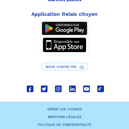
Application Relais citoyen
NOUS CONTACTER
Lien
Lien
Lien
Lien
Lien
Lien
vers
vers
vers
vers
vers
vers
le
le
le
le
la
le
GÉRER LES COOKIES
compte
compte
compte
compte
chaîne
compte
MENTIONS LÉGALES
Facebook
Twitter
Instagram
Linkedin
Youtube
tiktok
POLITIQUE DE CONFIDENTIALITÉ