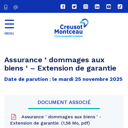
Lien
Lien
Lien
Lien
Lien
Lien
vers
vers
vers
vers
vers
vers
le
le
le
le
la
le
compte
compte
compte
compte
chaîne
com
Facebook
Twitter
Instagram
Linkedin
Youtube
tikt
MENU
CU
Creusot
Montceau
Assurance ‘ dommages aux
biens ‘ – Extension de garantie
Date de parution : le mardi 25 novembre 2025
DOCUMENT ASSOCIÉ
Assurance ' dommages aux biens ' -
Extension de garantie
1,58 Mo, pdf