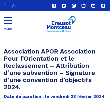
Lien
Lien
Lien
Lien
Lien
Lien
vers
vers
vers
vers
vers
vers
le
le
le
le
la
le
compte
compte
compte
compte
chaîne
com
Facebook
Twitter
Instagram
Linkedin
Youtube
tikt
MENU
CU
Creusot
Montceau
Association APOR Association
Pour l’Orientation et le
Reclassement – Attribution
d’une subvention – Signature
d’une convention d’objectifs
2024.
Date de parution : le vendredi 23 février 2024