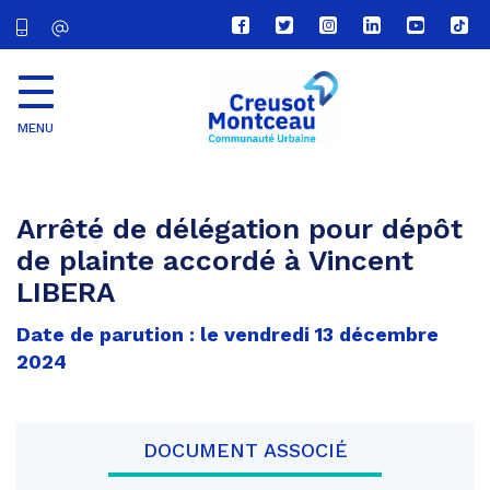
Lien
Lien
Lien
Lien
Lien
Lien
vers
vers
vers
vers
vers
vers
le
le
le
le
la
le
compte
compte
compte
compte
chaîne
com
Facebook
Twitter
Instagram
Linkedin
Youtube
tikt
MENU
CU
Creusot
Montceau
Arrêté de délégation pour dépôt
de plainte accordé à Vincent
LIBERA
Date de parution : le vendredi 13 décembre
2024
DOCUMENT ASSOCIÉ