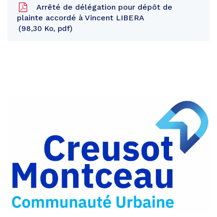
Arrêté de délégation pour dépôt de
plainte accordé à Vincent LIBERA
98,30 Ko, pdf
Partager
sur
Partager
Facebook
sur
Partager
Twitter
par
e-
mail