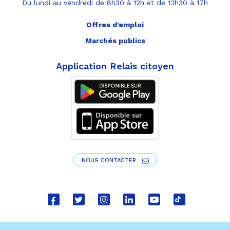
Du lundi au vendredi de 8h30 à 12h et de 13h30 à 17h
Offres d’emploi
Marchés publics
Application Relais citoyen
NOUS CONTACTER
Lien
Lien
Lien
Lien
Lien
Lien
vers
vers
vers
vers
vers
vers
le
le
le
le
la
le