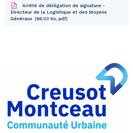
Arrêté de délégation de signature -
Directeur de la Logistique et des Moyens
Généraux
68,03 Ko, pdf
Partager
sur
Partager
Facebook
sur
Partager
Twitter
par
e-
mail