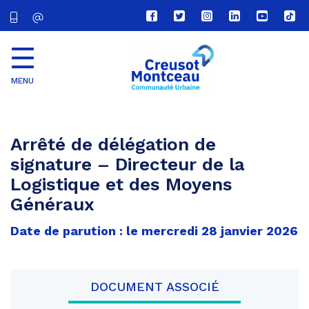
Lien
Lien
Lien
Lien
Lien
Lien
vers
vers
vers
vers
vers
vers
le
le
le
le
la
le
compte
compte
compte
compte
chaîne
com
Facebook
Twitter
Instagram
Linkedin
Youtube
tikt
MENU
CU
Creusot
Montceau
Arrêté de délégation de
signature – Directeur de la
Logistique et des Moyens
Généraux
Date de parution : le mercredi 28 janvier 2026
DOCUMENT ASSOCIÉ