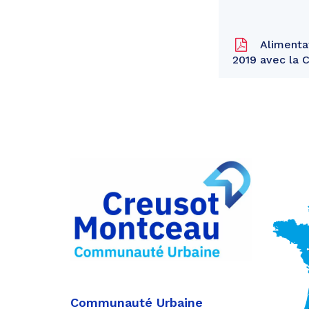
Alimentat
2019 avec la 
Partager
sur
Partager
Facebook
sur
Partager
Twitter
par
e-
mail
Communauté Urbaine