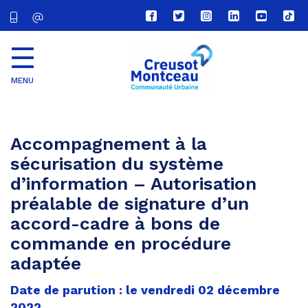
Lien
Lien
Lien
Lien
Lien
Lien
vers
vers
vers
vers
vers
vers
le
le
le
le
la
le
compte
compte
compte
compte
chaîne
com
Facebook
Twitter
Instagram
Linkedin
Youtube
tikt
MENU
CU
Creusot
Montceau
Accompagnement à la
sécurisation du système
d’information – Autorisation
préalable de signature d’un
accord-cadre à bons de
commande en procédure
adaptée
Date de parution : le vendredi 02 décembre
2022