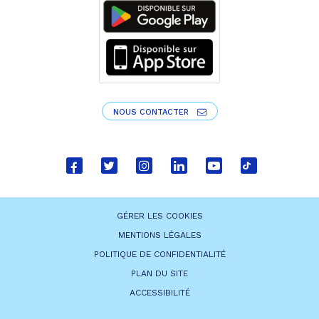
NOUS CONTACTER
Lien
Lien
Lien
Lien
Lien
Lien
vers
vers
vers
vers
vers
vers
le
le
le
le
la
le
GÉRER LES COOKIES
compte
compte
compte
compte
chaîne
compte
MENTIONS LÉGALES
Facebook
Twitter
Instagram
Linkedin
Youtube
tiktok
POLITIQUE DE CONFIDENTIALITÉ
PLAN DU SITE
ACCESSIBILITÉ