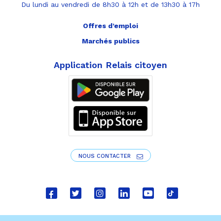
Du lundi au vendredi de 8h30 à 12h et de 13h30 à 17h
Offres d’emploi
Marchés publics
Application Relais citoyen
NOUS CONTACTER
Lien
Lien
Lien
Lien
Lien
Lien
vers
vers
vers
vers
vers
vers