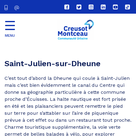
Lien
Lien
Lien
Lien
Lien
Lien
vers
vers
vers
vers
vers
vers
le
le
le
le
la
le
compte
compte
compte
compte
chaîne
com
Facebook
Twitter
Instagram
Linkedin
Youtube
tikt
MENU
CU
Creusot
Montceau
Saint-Julien-sur-Dheune
C’est tout d’abord la Dheune qui coule à Saint-Julien
mais c’est bien évidemment le canal du Centre qui
donne sa géographie particulière à cette commune
proche d’Écuisses. La halte nautique est fort prisée
en été et les plaisanciers peuvent remettre le pied
sur terre pour s’attabler sur l’aire de piquenique
prévue à cet effet ou dans un restaurant tout proche.
Charme touristique supplémentaire, la voie verte
permet de belles balades à vélo, pour explorer